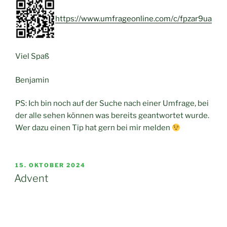
https://www.umfrageonline.com/c/fpzar9ua
Viel Spaß
Benjamin
PS: Ich bin noch auf der Suche nach einer Umfrage, bei
der alle sehen können was bereits geantwortet wurde.
Wer dazu einen Tip hat gern bei mir melden
VERÖFFENTLICHT
15. OKTOBER 2024
AM
Advent