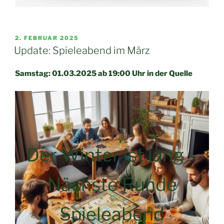
VERÖFFENTLICHT
2. FEBRUAR 2025
AM
Update: Spieleabend im März
Samstag: 01.03.2025 ab 19:00 Uhr in der Quelle
Der Winter ist lang –
Nächste Runde
Spieleabend