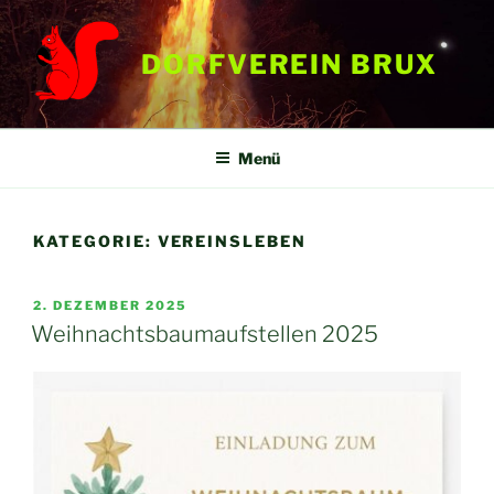
Zum
Inhalt
DORFVEREIN BRUX
springen
Menü
KATEGORIE:
VEREINSLEBEN
VERÖFFENTLICHT
2. DEZEMBER 2025
AM
Weihnachtsbaumaufstellen 2025